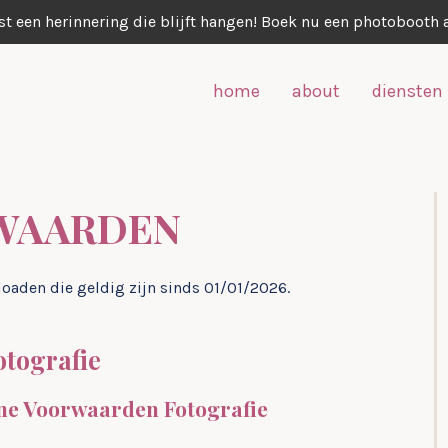
st een herinnering die blijft hangen! Boek nu een photobooth a
home
about
diensten
WAARDEN
aden die geldig zijn sinds 01/01/2026.
tografie
ene Voorwaarden Fotografie