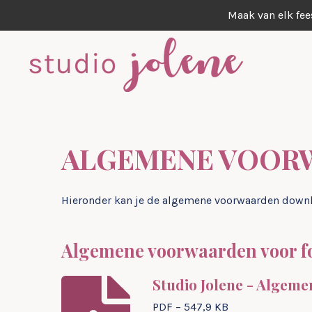
Maak van elk fee
Ga
direct
naar
de
hoofdinhoud
ALGEMENE VOOR
Hieronder kan je de algemene voorwaarden downlo
Algemene voorwaarden voor fo
Studio Jolene - Algem
PDF – 547,9 KB