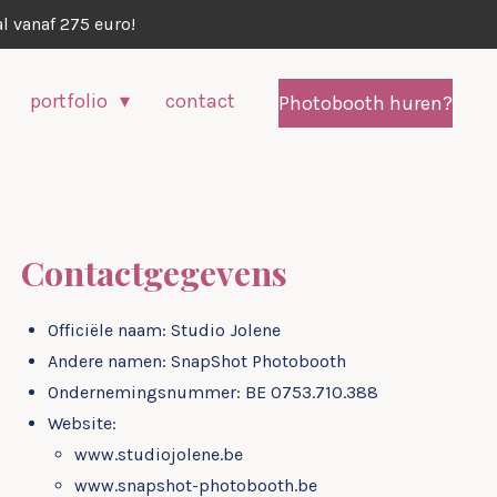
l vanaf 275 euro!
portfolio
contact
Photobooth huren?
Contactgegevens
Officiële naam: Studio Jolene
Andere namen: SnapShot Photobooth
Ondernemingsnummer: BE 0753.710.388
Website:
www.studiojolene.be
www.snapshot-photobooth.be