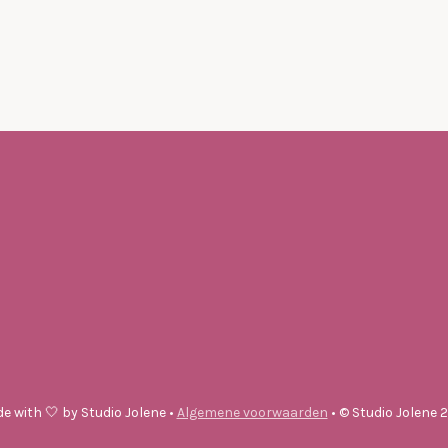
e with
🤍 by Studio Jolene •
Algemene voorwaarden
•
© Studio Jolene 